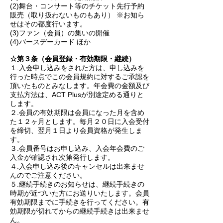
(2)舞台・コンサート等のチケット先行予約
販売（取り扱わないものもあり） ※お知ら
せはその都度行います。
(3)ファン（会員）の集いの開催
(4)バースデーカード ほか
☆第３条（会員登録・有効期限・継続）
１.入会申し込みをされた方は、申し込みを
行った時点でこの会員規約に対するご承認を
頂いたものとみなします。年会費の金額及び
支払方法は、ACT Plusが別途定める通りと
します。
２.会員の有効期限は会員になった月を含め
た１２ヶ月とします。毎月２０日に入会受付
を締切、翌月１日より会員資格が発生しま
す。
３.会員番号はお申し込み、入会年会費のご
入金が確認され次第発行します。
４.入会申し込み後のキャンセルは出来ませ
んのでご注意ください。
５.継続手続きのお知らせは、継続手続きの
時期が近づいた方にお送りいたします。会員
有効期限までに手続きを行ってください。有
効期限が切れてからの継続手続きは出来ませ
ん。