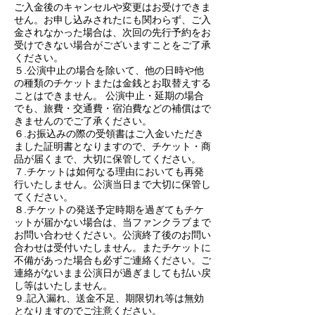
ご入金後のキャンセルや変更はお受けできま
せん。お申し込みされたにも関わらず、ご入
金されなかった場合は、次回の先行予約をお
受けできない場合がございますことをご了承
ください。
５.公演中止の場合を除いて、他の日時や他
の種類のチケットまたは金銭とお取替えする
ことはできません。 公演中止・延期の場合
でも、旅費・交通費・宿泊費などの補償はで
きませんのでご了承ください。
６.お振込みの際の受領書はご入金いただき
ました証明書となりますので、チケット・商
品が届くまで、大切に保管してください。
７.チケットは如何なる理由においても再発
行いたしません。公演当日まで大切に保管し
てください。
８.チケットの発送予定時期を過ぎてもチケ
ットが届かない場合は、当ファンクラブまで
お問い合わせください。公演終了後のお問い
合わせは受付いたしません。またチケットに
不備があった場合も必ずご連絡ください。ご
連絡がないまま公演日が過ぎましても払い戻
し等はいたしません。
９.記入漏れ、送金不足、期限切れ等は無効
となりますのでご注意ください。