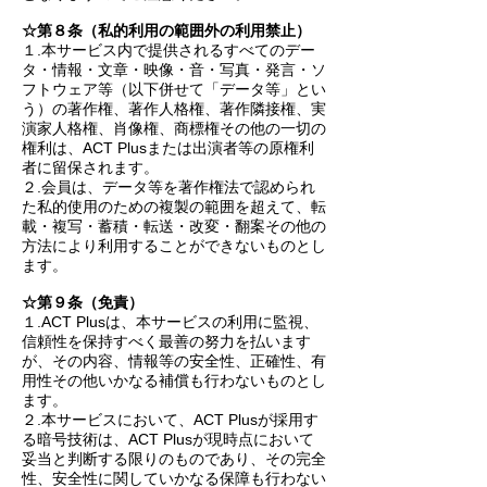
☆第８条（私的利用の範囲外の利用禁止）
１.本サービス内で提供されるすべてのデー
タ・情報・文章・映像・音・写真・発言・ソ
フトウェア等（以下併せて「データ等」とい
う）の著作権、著作人格権、著作隣接権、実
演家人格権、肖像権、商標権その他の一切の
権利は、ACT Plusまたは出演者等の原権利
者に留保されます。
２.会員は、データ等を著作権法で認められ
た私的使用のための複製の範囲を超えて、転
載・複写・蓄積・転送・改変・翻案その他の
方法により利用することができないものとし
ます。
☆第９条（免責）
１.ACT Plusは、本サービスの利用に監視、
信頼性を保持すべく最善の努力を払います
が、その内容、情報等の安全性、正確性、有
用性その他いかなる補償も行わないものとし
ます。
２.本サービスにおいて、ACT Plusが採用す
る暗号技術は、ACT Plusが現時点において
妥当と判断する限りのものであり、その完全
性、安全性に関していかなる保障も行わない