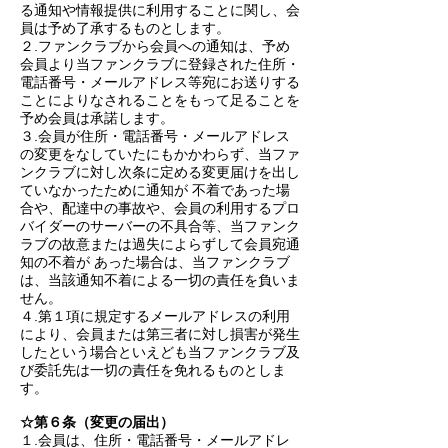
る通知や情報提供に利用することに関し、会
員は予め了承するものとします。
２.ファンクラブから会員への通知は、予め
会員より当ファンクラブに登録された住所・
電話番号・メールアドレス等宛にお送りする
ことによりなされることをもって足ることを
予め会員は承諾します。
３.会員が住所・電話番号・メールアドレス
の変更をなしていたにもかかわらず、当ファ
ンクラブに対し次条に定める変更届けを出し
ていなかったために通知が 不着であった場
合や、配達中の事故や、会員の利用するプロ
バイダーのサーバーの不具合等、当ファンク
ラブの故意または過失によらずして会員宛通
知の不着が あった場合は、当ファンクラブ
は、当該通知不着による一切の責任を負いま
せん。
４.第１項に規定するメールアドレスの利用
により、会員または第三者に対し損害が発生
したという場合といえども当ファンクラブ及
び委託先は一切の責任を免れるものとしま
す。
☆第６条（変更の届出）
１.会員は、住所・電話番号・メールアドレ