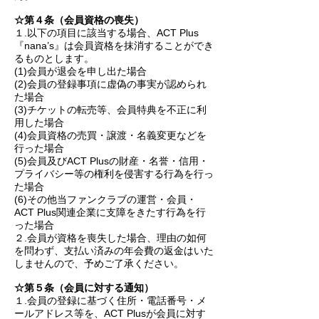
☆第４条（会員資格の喪失）
１.以下の項目に該当する場合、ACT Plus
『nana’s』は会員資格を抹消することができ
るものとします。
(1)会員が退会を申し出た場合
(2)会員の登録事項に虚偽の事実が認められ
た場合
(3)チケットの転売等、会員特典を不正に利
用した場合
(4)会員資格の売買・譲渡・名義変更などを
行った場合
(5)会員及びACT Plusの財産・名誉・信用・
プライバシー等の権利を侵害する行為を行っ
た場合
(6)その他当ファンクラブの運営・会員・
ACT Plus関連企業に支障をきたす行為を行
った場合
２.会員が資格を喪失した場合、理由の如何
を問わず、支払い済みの年会費の返金はいた
しませんので、予めご了承ください。
☆第５条（会員に対する通知）
１.会員の登録に基づく住所・電話番号・メ
ールアドレス等を、ACT Plusが会員に対す