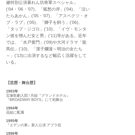
健特別公演暴れん坊将軍スペシャル」
(’04・’06・’07)、「狐愁の岸」(’04)、「泣い
たらあかん」(’05・’07)、「アスペクツ・オ
ブ・ラブ」(’05)、「獅子を飼う」(’06)、
「タップ・ジゴロ」(’10)、「イヴ・モンタ
ン彼を憎んだ女と男」(’11)等がある。近年
では、「水戸黄門」(’09)や大河ドラマ「龍
馬伝」(’10)、「潔子爛漫～明治の女たち
～」(’13)に出演するなど幅広く活躍をして
いる。
【芸歴・舞台歴】
​1993年
宝塚歌劇入団 / 月組『グランドホテル』
『BROADWAY BOYS』にて初舞台
1994年
花組に配属
1995年
『エデンの東』新人公演 アブラ役
1996年