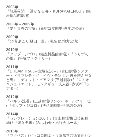
2008年
『龍馬異聞･･･遥かなる海へ KURAMATENGU 』(銀
座博品館劇場)
2008年～2009年
『愛と青春の宝塚』(新宿コマ劇場 他 地方公演)
2009年
『頭痛 肩こり 樋口一葉』(南座 他 地方公演)
2010年
『タップ・ジゴロ』(銀座博品館劇場) / 『うりずん
の風』 (笹塚ファクトリー)
2011年
『DREAM TRAIL～宝塚伝説～』(青山劇場/シアタ
ー・ドラマシティ) / 『イヴ・モンタン 彼を憎んだ女
と男』エディット・ピアフ役 (三越劇場) / 『ロミオ
＆ジュリエット』 モンタギュー夫人役 (赤坂ACTシ
アター)
2012年
『パルレ-洗濯』(三越劇場/サンケイホールブリーゼ)
/ 『タップ・ジゴロ』(博品館劇場 他 地方公演)
2014年
『セレブレーション100！』(青山劇場/梅田芸術劇
場) / 『遊女夕霧』(みつわ会・六行会ホール)
2015年
『マクベス』(ピッコロ劇団・兵庫県立芸術文化セン