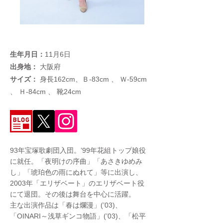
生年月日：
11月6日
出身地：
大阪府
サイズ：
身長162cm、Ｂ-83cm 、 Ｗ-59cm
、 Ｈ-84cm 、 靴24cm
93年宝塚歌劇団入団。’99年花組トップ娘役
に就任。「夜明けの序曲」「あさきゆめみ
し」「琥珀色の雨にぬれて」等に出演し、
2003年「エリザベート」のエリザベート役
にて退団。その後は舞台を中心に活躍。
主な出演作品は「春は爛漫」(’03)、
「OINARI～浅草ギンコ物語」(’03)、「松平