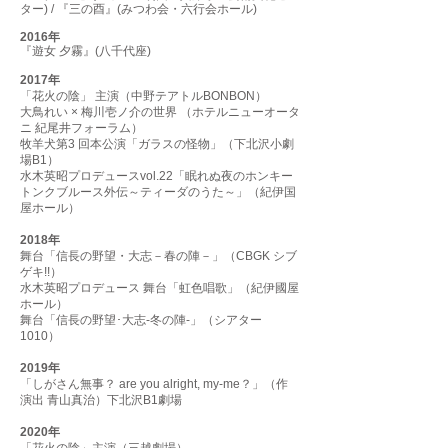
ター) / 『三の酉』(みつわ会・六行会ホール)
2016年
『遊女 夕霧』(八千代座)
2017年
「花火の陰」 主演（中野テアトルBONBON）
大鳥れい × 梅川壱ノ介の世界 （ホテルニューオータ
ニ 紀尾井フォーラム）
牧羊犬第3 回本公演「ガラスの怪物」（下北沢小劇
場B1）
水木英昭プロデュースvol.22「眠れぬ夜のホンキー
トンクブルース外伝～ティーダのうた～」（紀伊国
屋ホール）
2018年
舞台「信長の野望・大志－春の陣－」（CBGK シブ
ゲキ!!）
水木英昭プロデュース 舞台「虹色唱歌」（紀伊國屋
ホール）
舞台「信長の野望･大志-冬の陣-」（シアター
1010）
2019年
「しがさん無事？ are you alright, my-me？」（作
演出 青山真治）下北沢B1劇場
2020年