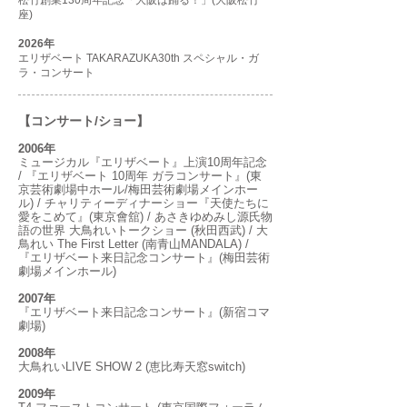
松竹創業130周年記念「大阪は踊る！」(大阪松竹
座)
2026年
エリザベート TAKARAZUKA30th スペシャル・ガ
ラ・コンサート
【コンサート/ショー】
2006年
ミュージカル『エリザベート』上演10周年記念
/ 『エリザベート 10周年 ガラコンサート』(東
京芸術劇場中ホール/梅田芸術劇場メインホー
ル) / チャリティーディナーショー『天使たちに
愛をこめて』(東京會舘) / あさきゆめみし源氏物
語の世界 大鳥れいトークショー (秋田西武) / 大
鳥れい The First Letter (南青山MANDALA) /
『エリザベート来日記念コンサート』(梅田芸術
劇場メインホール)
2007年
『エリザベート来日記念コンサート』(新宿コマ
劇場)
2008年
大鳥れいLIVE SHOW 2 (恵比寿天窓switch)
2009年