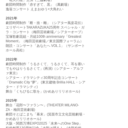
「花火の陰」主演（三越劇場）
劇団時間制作「赤すぎて、黒」（萬劇場）
逸翁コンサート えまおゆう×大鳥れい
2021年
劇団時間制作「断・捨・離」（シアター風姿花伝）
エリザベートTAKARAZUKA25周年 スペシャル・ガ
ラ・コンサート（梅田芸術劇場／シアターオーブ）
宝塚歌劇花組・月組100th anniversary「Greatest
Moment」（梅田芸術劇場／東京国際フォーラム）
朗読・コンサート「あなたへ VOL.1」（サンポート
ホール高松）
2022年
劇団時間制作「うるさくて、うるさくて、耳を塞い
でもやはりうるさくて」(再演)（シアター・アルフ
ァ東京）
シアター・ドラマシティ30周年記念コンサート
「Dramatic City “夢”」
(東京建物 Brillia HALL・シア
ター・ドラマシティ)
舞台「くちびるに歌を」(かめありリリオホール)
2025年
舞台「花郎〜ファラン〜」(THEATER MILANO-
ZA・梅田芸術劇場)
劇団そとばこまち「幕末」(箕⾯市⽴⽂化芸能劇場・
かめありリリオホール)
大阪・関西万博EXPO2025「未来へのOne Step」