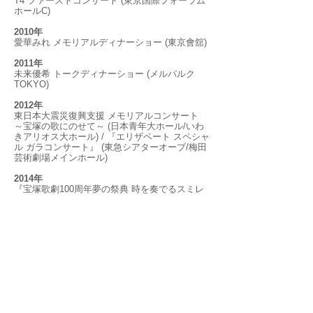
T4 ファーストコンサート (東京国際フォーラム
ホールC)
2010年
愛華みれ メモリアルディナーショー (東京會舘)
2011年
未来優希 トークディナーショー (メルパルク
TOKYO)
2012年
東日本大震災復興支援 メモリアルコンサート
～宝塚の歌にのせて～ (日本青年大ホール/いわ
きアリオス大ホール) / 『エリザベート スペシャ
ル ガラコンサート』 (東急シアターオーブ/梅田
芸術劇場メインホール)
2014年
『宝塚歌劇100周年夢の祭典 時を奏でるスミレ
の花たち』(宝塚大劇場) / 『セレブレーション
100！宝塚 ～この愛よ永遠に～』(青山劇場/梅田
芸術劇場メインホール 他 地方公演) / コンチネ
ンタルタンゴ“アルゼンチンタンゴ 二都物語 (メ
ルパルクホール) / 越路吹雪生誕90周年記念コン
サート 〜アンコール公演〜 (ヤマハホール) /
『コンチネンタルタンゴ“アルゼンチンタンゴ
二都物語”』(メルパルクホール)
2015年
New Year Talk Dinner Show2015未来優希 ゲス