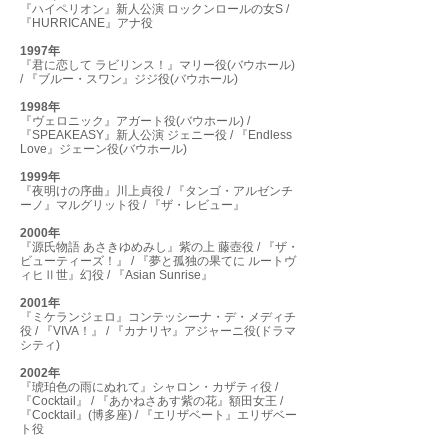
『ハイペリオン』新人公演 ロックンロールの女S /
『HURRICANE』アナ役
1997年
『君に恋して ラビリンス！』マリー役(バウホール)
/ 『ブルー・スワン』ジジ役(バウホール)
1998年
『ヴェロニック』アガート役(バウホール) /
『SPEAKEASY』新人公演 ジェニー役 / 『Endless
Love』ジェーン役(バウホール)
1999年
『夜明けの序曲』川上貞役 / 『タンゴ・アルゼンチ
ーノ』マルグリット役 / 『ザ・レビュー』
2000年
『源氏物語 あさきゆめみし』紫の上 藤壺役 / 『ザ・
ビューティーズ！』 / 『夢と孤独の果てに ルートヴ
ィヒⅡ世』幻役 / 『Asian Sunrise』
2001年
『ミケランジェロ』コンテッシーナ・デ・メディチ
役 / 『VIVA！』 / 『カナリヤ』アジャーニ役(ドラマ
シティ)
2002年
『琥珀色の雨にぬれて』シャロン・カザティ役 /
『Cocktail』 / 『あかねさあす紫の花』額田女王 /
『Cocktail』(博多座) / 『エリザベート』エリザベー
ト役