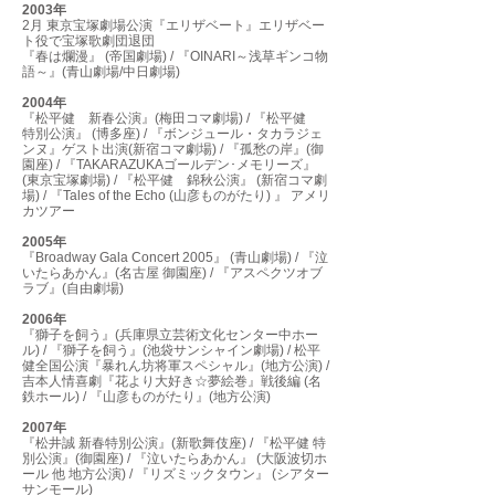
2003年
2月 東京宝塚劇場公演『エリザベート』エリザベー
ト役で宝塚歌劇団退団
『春は爛漫』 (帝国劇場) / 『OINARI～浅草ギンコ物
語～』(青山劇場/中日劇場)
2004年
『松平健 新春公演』(梅田コマ劇場) / 『松平健
特別公演』 (博多座) / 『ボンジュール・タカラジェ
ンヌ』ゲスト出演(新宿コマ劇場) / 『孤愁の岸』(御
園座) / 『TAKARAZUKAゴールデン･メモリーズ』
(東京宝塚劇場) / 『松平健 錦秋公演』 (新宿コマ劇
場) / 『Tales of the Echo (山彦ものがたり) 』 アメリ
カツアー
2005年
『Broadway Gala Concert 2005』 (青山劇場) / 『泣
いたらあかん』(名古屋 御園座) / 『アスペクツオブ
ラブ』(自由劇場)
2006年
『獅子を飼う』(兵庫県立芸術文化センター中ホー
ル) / 『獅子を飼う』(池袋サンシャイン劇場) / 松平
健全国公演『暴れん坊将軍スペシャル』(地方公演) /
吉本人情喜劇『花より大好き☆夢絵巻』戦後編 (名
鉄ホール) / 『山彦ものがたり』(地方公演)
2007年
『松井誠 新春特別公演』(新歌舞伎座) / 『松平健 特
別公演』(御園座) / 『泣いたらあかん』 (大阪波切ホ
ール 他 地方公演) / 『リズミックタウン』 (シアター
サンモール)