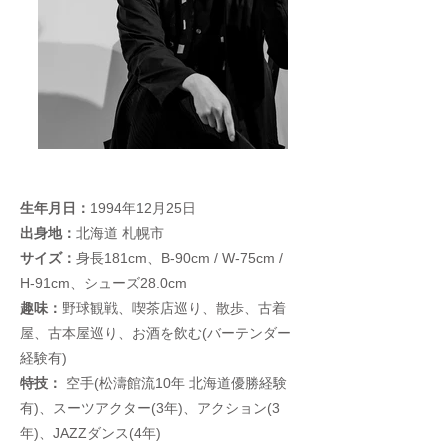
生年月日：
1994年12月25日
出身地：
北海道 札幌市
サイズ：
身長181cm、B-90cm / W-75cm /
H-91cm、シューズ28.0cm
趣味：
野球観戦
、
喫茶店巡り
、
散歩
、
古着
屋
、
古本屋巡り
、
お酒を飲む(バーテンダー
経験有)
特技：
空手(松濤館流10年 北海道優勝経験
有)、スーツアクター(3年)、アクション(3
年)、JAZZダンス(4年)