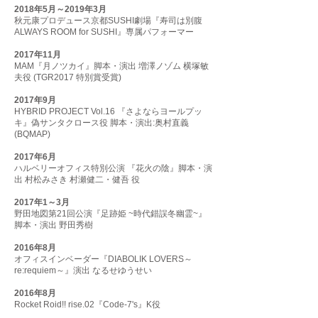
2018年5月～2019年3月
秋元康プロデュース京都SUSHI劇場『寿司は別腹
ALWAYS ROOM for SUSHI』専属パフォーマー
2017年11月
MAM『月ノツカイ』脚本・演出 増澤ノゾム 横塚敏
夫役 (TGR2017 特別賞受賞)
2017年9月
HYBRID PROJECT Vol.16 『さよならヨールプッ
キ』偽サンタクロース役 脚本・演出:奥村直義
(BQMAP)
2017年6月
ハルベリーオフィス特別公演 『花火の陰』脚本・演
出 村松みさき 村瀬健二・健吾 役
2017年1～3月
野田地図第21回公演『足跡姫 ~時代錯誤冬幽霊~』
脚本・演出 野田秀樹
2016年8月
オフィスインベーダー『DIABOLIK LOVERS～
re:requiem～』演出 なるせゆうせい
2016年8月
Rocket Roid!! rise.02『Code-7's』K役