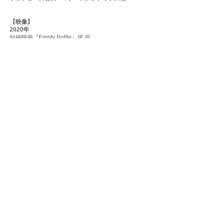
【映像】
2020年
短編映画『Empty Bottle』彼 役
ドラマ アベラヒデノブ監督『嗚呼！素晴らしきチビ
色の人生』ダンサー出演
2018年
映画 田中隼監督『BAMY/バーミー』カップル 役 (ト
リノ国際映画祭長編コンペティション部門正式招待
作品)
NHK『精霊の守り人 最終章』レギュラー兵士 役
2017年
映画 石井良和監督「ゲームマスター」橘役 (ハンブ
ルク日本映画祭/サンセバスチャン映画祭)
CM 日本生命『バレーボール日本代表選手が街中で
ボールに遭遇するとこうなる篇 石川祐希選手の友人
役
2016年
CM JRA 競馬場のカップル 役
CM 住友生命『１up』
CM 『ホンダカーズ福島』社員 役
WEB『踊る大空港、或いは私は如何にして 踊るの
を止めてゲームの ルールを変えるに至ったか。』本
広克行監督 卓球部員 役