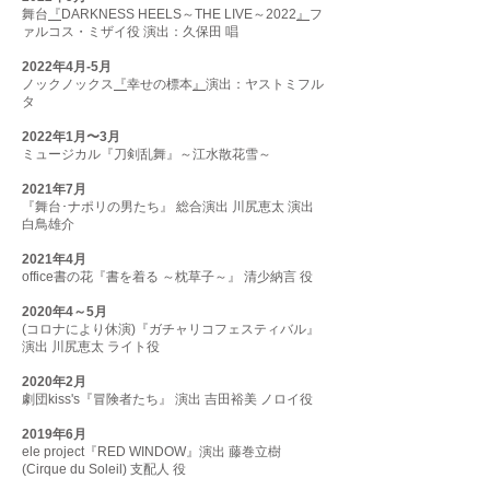
舞台
『
DARKNESS HEELS～THE LIVE～2022
』
フ
ァルコス・ミザイ役 演出：久保田 唱
2022年4月-5月
ノックノックス
『
幸せの標本
』
演出：ヤストミフル
タ
2022年1月〜3月
ミュージカル『刀剣乱舞』～江水散花雪～
2021年7月
『舞台･ナポリの男たち』 総合演出 川尻恵太 演出
白鳥雄介
2021年4月
office書の花『書を着る ～枕草子～』 清少納言 役
2020年4～5月
(コロナにより休演)『ガチャリコフェスティバル』
演出 川尻恵太 ライト役
2020年2月
劇団kiss's『冒険者たち』 演出 吉田裕美 ノロイ役
2019年6月
ele project『RED WINDOW』演出 藤巻立樹
(Cirque du Soleil) 支配人 役