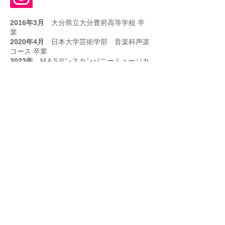
2016年3月
大分県立大分豊府高等学校 卒
業
2020年4月
日本大学芸術学部 音楽科声楽
コース 卒業
2023年
M＆Sダンスカンパニーミュージカ
ル テーマパークコース 代々木18期
【レッスン歴】
バレエ：23年、ジャズ：8年、HipHop：6
年、Tap：7年、声楽：15年、ポピュラーボ
ーカル：7年
【 舞 台 】
2015年11月
第35回アジア国際音楽コンクール 新人
賞受賞
2022年5月
ピティナ後援KOSMAアマチュアクラシ
ックコンクール 声楽部門 第一位受賞
2024年4月
第2回プリマヴェーラ声楽コンコルソ ミ
ュージカル部門 東日本選 第三位
2024年6月
ミュージカル座 『ゴーストミュージカ
ル』メインキャスト 美大生役 出演
2024年8月
『チキチキバンバン』新国立劇場公演